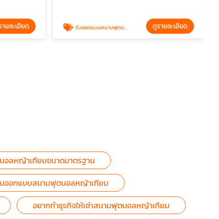
รายละเอียด
ดูรายละเอียด
รับออกแบบสนามฟุตบอลหญ้าเทียม
มบอลหญ้าเทียมขนาดมาตรฐาน
ับออกแบบสนามฟุตบอลหญ้าเทียม
อยากทำธุรกิจให้เช่าสนามฟุตบอลหญ้าเทียม