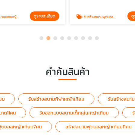
ดูรายละเอียด
ดู
ญ้าเทียมขนาดมาตรฐาน
รับสร้างสนามฟุตบอลหญ้าเทียมขนาด11คน
คำค้นสินค้า
่ยม
รับสร้างสนามกีฬาหญ้าเทียม
รับสร้างสนา
นาด11คน
รับออกแบบสนามเด็กเล่นหญ้าเทียม
ร
ฟุตบอลหญ้าเทียม7คน
สร้างสนามฟุตบอลหญ้าเทียม11คน