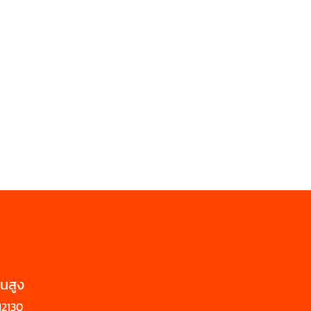
นสูง
12130