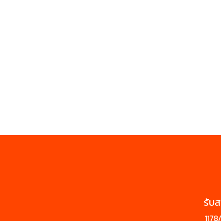
รับ
1178