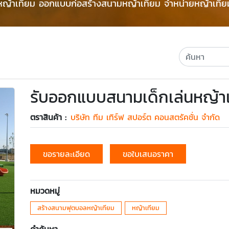
นหญ้าเทียม ออกแบบก่อสร้างสนามหญ้าเทียม จำหน่ายหญ้าเท
รับออกแบบสนามเด็กเล่นหญ้า
ตราสินค้า :
บริษัท ทีม เทิร์ฟ สปอร์ต คอนสตรัคชั่น จำกัด
ขอรายละเอียด
ขอใบเสนอราคา
หมวดหมู่
สร้างสนามฟุตบอลหญ้าเทียม
หญ้าเทียม
คำค้นหา