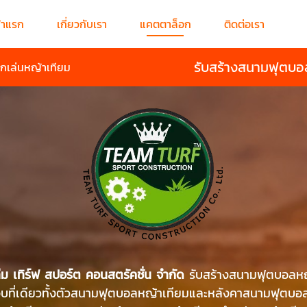
้าแรก
เกี่ยวกับเรา
แคตตาล็อก
ติดต่อเรา
รับสร้างสนามฟุตบอ
กเล่นหญ้าเทียม
ทีม เทิร์ฟ สปอร์ต คอนสตรัคชั่น จำกัด
รับสร้างสนามฟุตบอลหญ
บที่เดียวทั้งตัวสนามฟุตบอลหญ้าเทียมและหลังคาสนามฟุตบอ