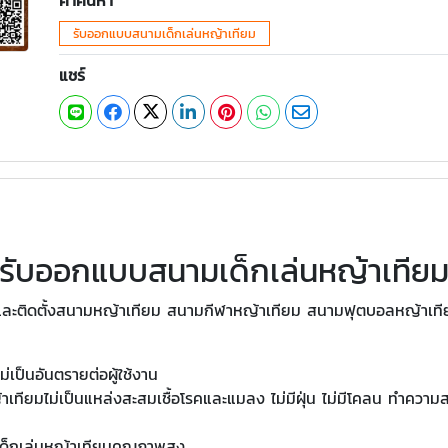
รับออกแบบสนามเด็กเล่นหญ้าเทียม
แชร์
รับออกแบบสนามเด็กเล่นหญ้าเทีย
ะติดตั้งสนามหญ้าเทียม สนามกีฬาหญ้าเทียม สนามฟุตบอลหญ้าเทีย
เป็นอันตรายต่อผู้ใช้งาน
เทียมไม่เป็นแหล่งสะสมเชื้อโรคและแมลง ไม่มีฝุ่น ไม่มีโคลน ทำควา
เด็กเล่นหญ้าเทียมคุณภาพสูง