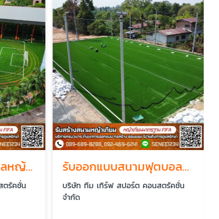
รับสร้างสนามฟุตบอลหญ้าเทียมขนาด11คน
รับออกแบบสนามฟุตบอลหญ้าเทียม
ตรัคชั่น
บริษัท ทีม เทิร์ฟ สปอร์ต คอนสตรัคชั่น
จำกัด