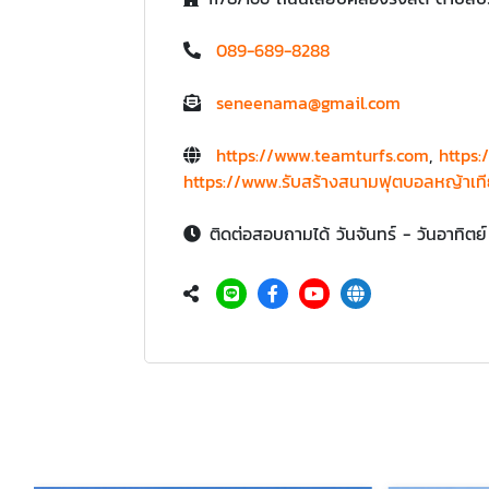
089-689-8288
seneenama@gmail.com
https://www.teamturfs.com
,
https:
https://www.รับสร้างสนามฟุตบอลหญ้าเท
ติดต่อสอบถามได้ วันจันทร์ - วันอาทิตย์