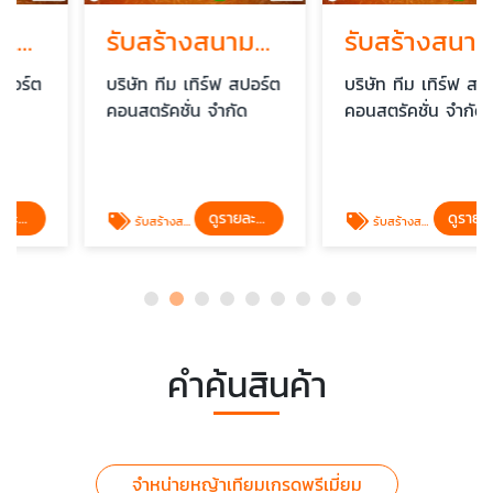
รับสร้างสนามกีฬาหญ้าเทียม
รับสร้างสนามบอลหญ้าเทียมขนาดมาตรฐาน
บริษัท ทีม เทิร์ฟ สปอร์ต
บริษัท ทีม เทิร์ฟ สปอร์ต
คอนสตรัคชั่น จำกัด
คอนสตรัคชั่น จำกัด
ดูรายละเอียด
ดูรายละเอียด
รับสร้างสนามกีฬาหญ้าเทียม
รับสร้างสนามบอลหญ้าเทียมขนาดมาตรฐาน
คำค้นสินค้า
จำหน่ายหญ้าเทียมเกรดพรีเมี่ยม