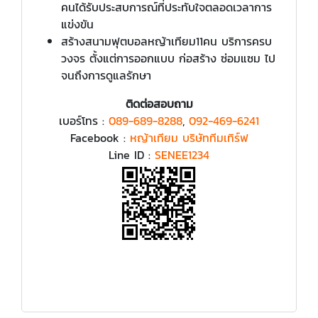
คนได้รับประสบการณ์ที่ประทับใจตลอดเวลาการ
แข่งขัน
สร้างสนามฟุตบอลหญ้าเทียม11คน บริการครบ
วงจร ตั้งแต่การออกแบบ ก่อสร้าง ซ่อมแซม ไป
จนถึงการดูแลรักษา
ติดต่อสอบถาม
เบอร์โทร :
089-689-8288
,
092-469-6241
Facebook :
หญ้าเทียม บริษัททีมเทิร์ฟ
Line ID :
SENEE1234