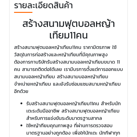
รายละเอียดสินค้า
สร้างสนามฟุตบอลหญ้า
เทียม11คน
สร้างสนามฟุตบอลหญ้าเทียม11คน ราคามิตรภาพ ใช้
วัสดุในการก่อสร้างและหญ้าเทียมที่มีคุณภาพสูง
ต้องการกาบริษัทรับสร้างสนามบอลหญ้าเทียมขนาด 11
คน สามารถติดต่อได้เลย เรามีบรการตั้งแต่การออกแบบ
สนามบอลหญ้าเทียม สร้างสนามบอลหญ้าเทียม
จำหน่ายหญ้าเทียม และยังรับซ่อมแซมสนามหญ้าเทียม
อีกด้วย
รับสร้างสนามฟุตบอลหญ้าเทียม11คน สำหรับนัก
เตะระดับมืออาชีพ สร้างสนามฟุตบอลหญ้าเทียม
สำหรับการแข่งขันระดับมาตรฐานสากล
ใช้หญ้าทียมคุณภาพสูง ที่ผ่านการตรวจสอบ
มาตรฐานอย่างถูกต้อง เพื่อให้นักเตะ นักกีฬาทุก