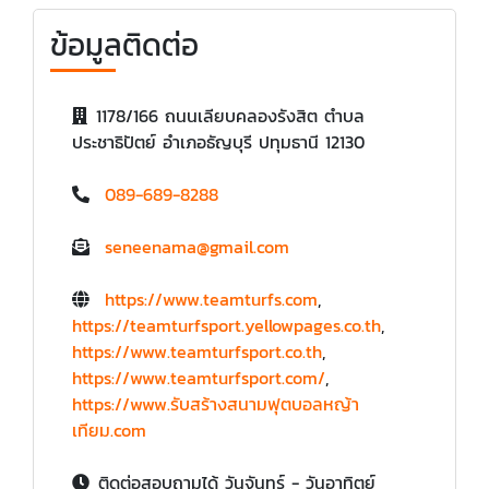
ข้อมูลติดต่อ
1178/166 ถนนเลียบคลองรังสิต ตำบล
ประชาธิปัตย์ อำเภอธัญบุรี ปทุมธานี 12130
089-689-8288
seneenama@gmail.com
https://www.teamturfs.com
,
https://teamturfsport.yellowpages.co.th
,
https://www.teamturfsport.co.th
,
https://www.teamturfsport.com/
,
https://www.รับสร้างสนามฟุตบอลหญ้า
เทียม.com
ติดต่อสอบถามได้ วันจันทร์ - วันอาทิตย์