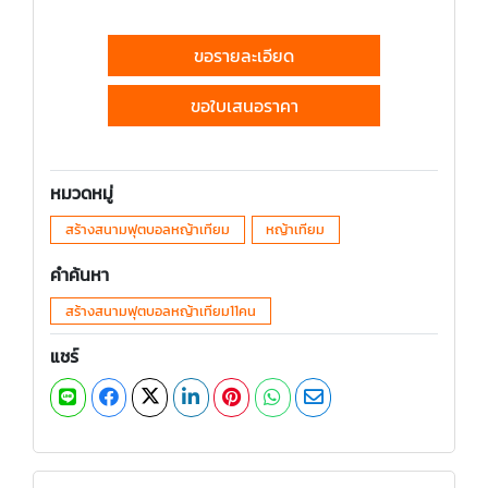
ขอรายละเอียด
ขอใบเสนอราคา
หมวดหมู่
สร้างสนามฟุตบอลหญ้าเทียม
หญ้าเทียม
คำค้นหา
สร้างสนามฟุตบอลหญ้าเทียม11คน
แชร์