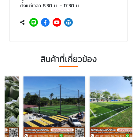
ตั้งแต่เวลา 8.30 น. - 17.30 น.
สินค้าที่เกี่ยวข้อง